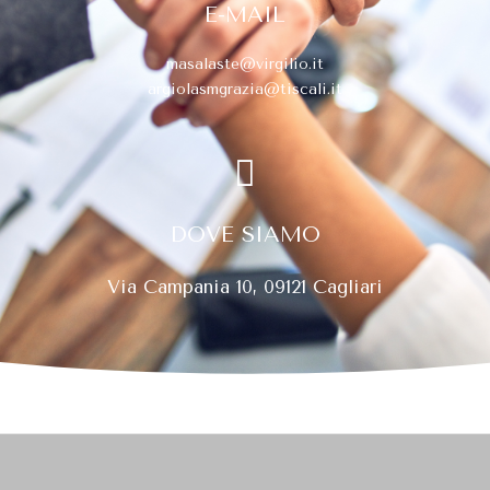
E-MAIL
masalaste@virgilio.it
argiolasmgrazia@tiscali.it
DOVE SIAMO
Via Campania 10, 09121 Cagliari