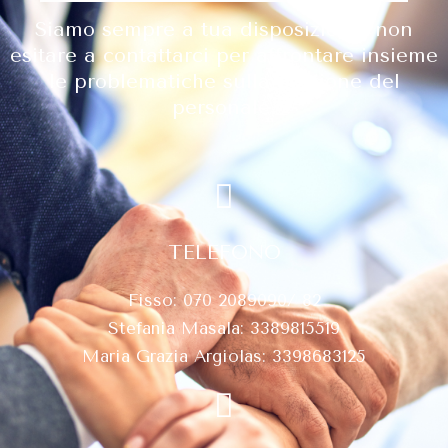
Siamo sempre a tua disposizione, non
esitare a contattarci per affrontare insieme
le problematiche sulla gestione del
personale.
TELEFONO
Fisso: 070 2089090/ 82
Stefania Masala: 3389815519
Maria Grazia Argiolas: 3398683125