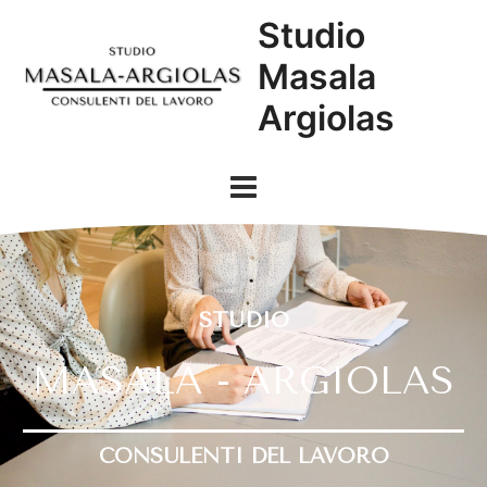
Vai
Main
Studio
al
Menu
contenuto
Masala
Argiolas
STUDIO
MASALA - ARGIOLAS
CONSULENTI DEL LAVORO